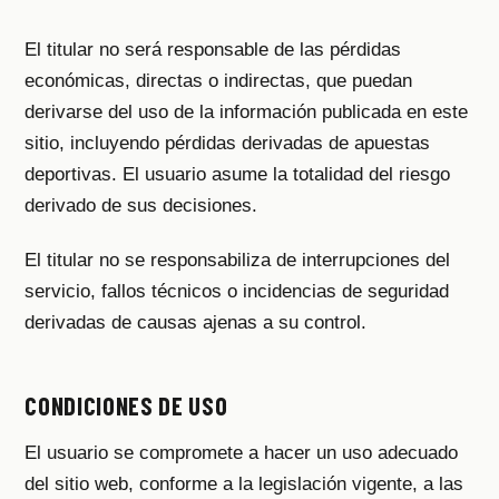
El titular no será responsable de las pérdidas
económicas, directas o indirectas, que puedan
derivarse del uso de la información publicada en este
sitio, incluyendo pérdidas derivadas de apuestas
deportivas. El usuario asume la totalidad del riesgo
derivado de sus decisiones.
El titular no se responsabiliza de interrupciones del
servicio, fallos técnicos o incidencias de seguridad
derivadas de causas ajenas a su control.
CONDICIONES DE USO
El usuario se compromete a hacer un uso adecuado
del sitio web, conforme a la legislación vigente, a las