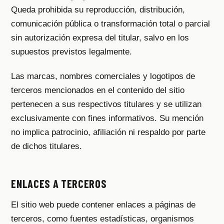
Queda prohibida su reproducción, distribución,
comunicación pública o transformación total o parcial
sin autorización expresa del titular, salvo en los
supuestos previstos legalmente.
Las marcas, nombres comerciales y logotipos de
terceros mencionados en el contenido del sitio
pertenecen a sus respectivos titulares y se utilizan
exclusivamente con fines informativos. Su mención
no implica patrocinio, afiliación ni respaldo por parte
de dichos titulares.
ENLACES A TERCEROS
El sitio web puede contener enlaces a páginas de
terceros, como fuentes estadísticas, organismos