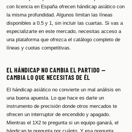
con licencia en España ofrecen hándicap asiático con
la misma profundidad. Algunos limitan las líneas
disponibles a 0.5 y 1, sin incluir las cuartas. Si vas a
especializarte en este mercado, necesitas acceso a
una plataforma que ofrezca el catálogo completo de
líneas y cuotas competitivas.
EL HÁNDICAP NO CAMBIA EL PARTIDO —
CAMBIA LO QUE NECESITAS DE ÉL
El hándicap asiático no convierte un mal análisis en
una buena apuesta. Lo que hace es darte un
instrumento de precisión donde otros mercados te
ofrecen un interruptor de encendido y apagado.
Mientras el 1X2 te pregunta si un equipo ganará, el
hándicap te pregunta por cuánto. Y esa pregunta,