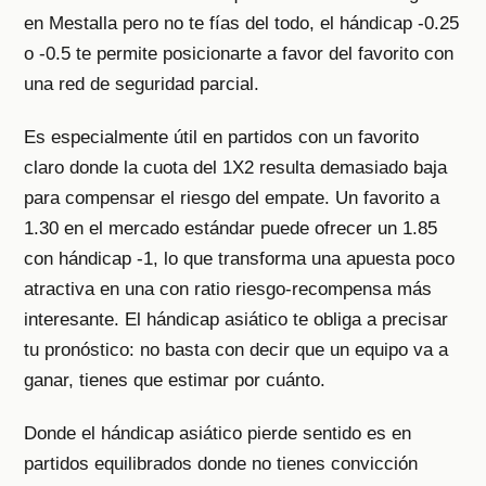
en Mestalla pero no te fías del todo, el hándicap -0.25
o -0.5 te permite posicionarte a favor del favorito con
una red de seguridad parcial.
Es especialmente útil en partidos con un favorito
claro donde la cuota del 1X2 resulta demasiado baja
para compensar el riesgo del empate. Un favorito a
1.30 en el mercado estándar puede ofrecer un 1.85
con hándicap -1, lo que transforma una apuesta poco
atractiva en una con ratio riesgo-recompensa más
interesante. El hándicap asiático te obliga a precisar
tu pronóstico: no basta con decir que un equipo va a
ganar, tienes que estimar por cuánto.
Donde el hándicap asiático pierde sentido es en
partidos equilibrados donde no tienes convicción